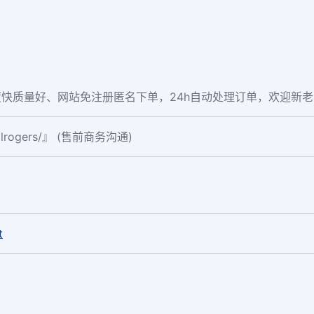
快质量好、网站免注册匿名下单，24h自动处理订单，欢迎新
ialrogers/』 (售前商务沟通)
。
t