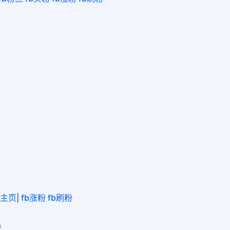

共主页| fb涨粉 fb刷粉
赞