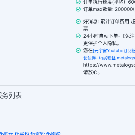
订单执行速度(平均): 600
订单max数量: 20000
好消息: 累计订单费用 
票
24小时自动下单-【免注
更保护个人隐私。
您在
[元宇宙Youtube订
长伙伴- tg买粉丝 metalogso
https://www.metal
请放心。
多服务列表
 fb粉丝 fb买粉 fb涨粉 fb刷粉