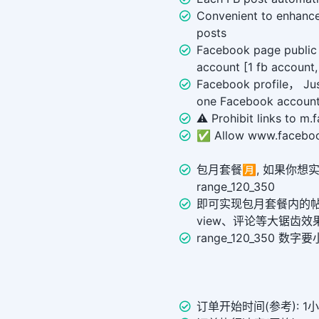
Convenient to enhance 
posts
Facebook page public 
account [1 fb account,
Facebook profile， Ju
one Facebook account
⚠️ Prohibit links to m
✅ Allow www.faceboo
包月套餐🈷️, 如果你
range_120_350
即可实现包月套餐内的帖子，
view、评论等大锯齿效
range_120_350 
订单开始时间(参考): 1