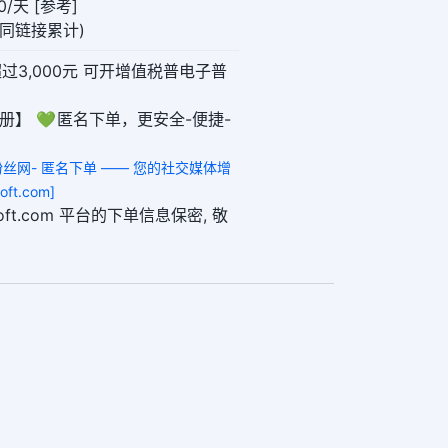
/天 [参考]
0(同链接累计)
超过3,000元 可开增值税普电子普
册】 💚 匿名下单，更安全-便捷-
阅粉丝网- 匿名下单 —— 您的社交媒体增
ft.com]
ogsoft.com 平台的下单信息保密, 敬