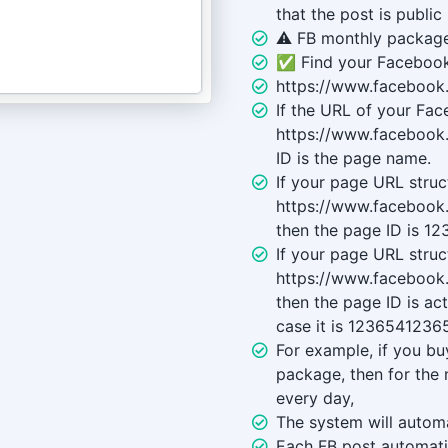
that the post is public
⚠️ FB monthly package
✅ Find your Facebook
https://www.facebook
If the URL of your Fac
https://www.facebook
ID is the page name.
If your page URL struct
https://www.faceboo
then the page ID is 1
If your page URL struct
https://www.faceboo
then the page ID is actu
case it is 1236541236
For example, if you bu
package, then for the
every day,
The system will automa
Each FB post automatic