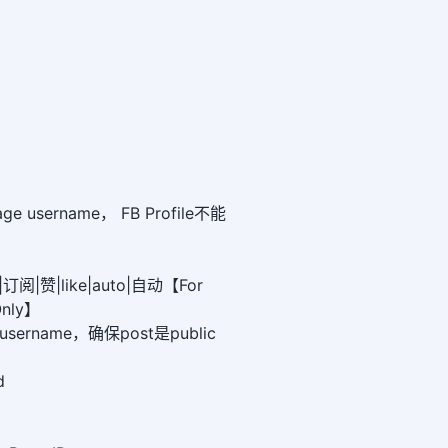
 username， FB Profile不能
|订阅|赞|like|auto|自动【For
Only】
username，确保post是public
d