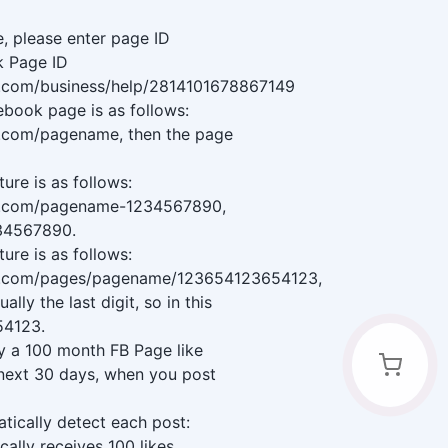
, please enter page ID
 Page ID
.com/business/help/2814101678867149
ebook page is as follows:
.com/pagename, then the page
ure is as follows:
k.com/pagename-1234567890,
234567890.
ure is as follows:
k.com/pages/pagename/123654123654123,
ally the last digit, so in this
54123.
y a 100 month FB Page like
 next 30 days, when you post
tically detect each post:
ally receives 100 likes