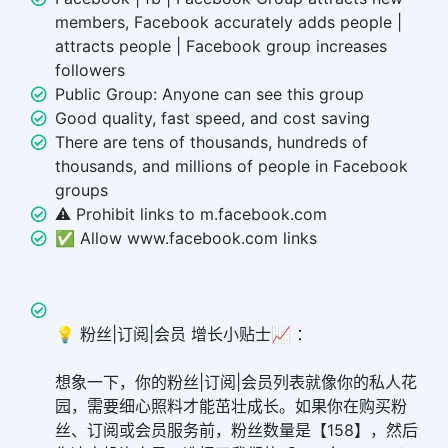
members, Facebook accurately adds people |
attracts people | Facebook group increases
followers
Public Group: Anyone can see this group
Good quality, fast speed, and cost saving
There are tens of thousands, hundreds of
thousands, and millions of people in Facebook
groups
⚠️ Prohibit links to m.facebook.com
✅ Allow www.facebook.com links
💡 粉丝|订阅|会员 增长小贴士📈 ：
想象一下，你的粉丝|订阅|会员列表就像你的私人花
园，需要细心照料才能茁壮成长。如果你在购买粉
丝、订阅或会员服务前，粉丝数量是【158】，然后