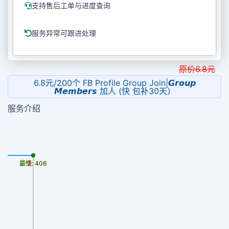
支持售后工单与进度查询
服务异常可跟进处理
原价
6.8
元
6.8元/200个 FB Profile Group Join|𝙂𝙧𝙤𝙪𝙥
𝙈𝙚𝙢𝙗𝙚𝙧𝙨 加人 (快 包补30天）
服务介绍
最慢: 406
最快: 406