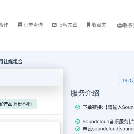
合作
订单查询
博客文章
收藏夹
联系
都在用社媒组合
16.0
服务介绍
（特价产品 掉粉不补）
下单链接:【请输入Soun
Soundcloud音乐服务|
声云soundcloud|sou