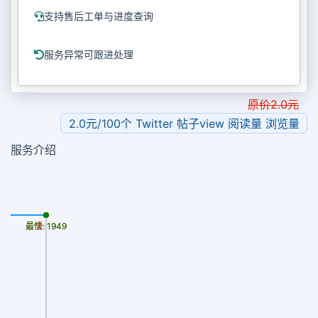
支持售后工单与进度查询
服务异常可跟进处理
原价
2.0
元
2.0元/100个 Twitter 帖子view 阅读量 浏览量
服务介绍
最慢: 1949
最快: 1949