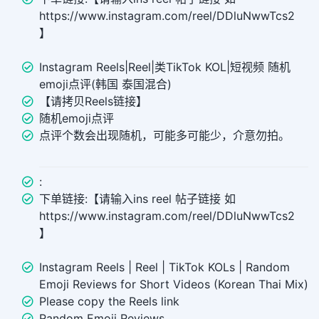
https://www.instagram.com/reel/DDluNwwTcs2
】
Instagram Reels|Reel|类TikTok KOL|短视频 随机
emoji点评(韩国 泰国混合)
【请拷贝Reels链接】
随机emoji点评
点评个数会出现随机，可能多可能少，介意勿拍。
:
下单链接:【请输入ins reel 帖子链接 如
https://www.instagram.com/reel/DDluNwwTcs2
】
Instagram Reels | Reel | TikTok KOLs | Random
Emoji Reviews for Short Videos (Korean Thai Mix)
Please copy the Reels link
Random Emoji Reviews