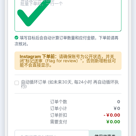
填写目标后会自动计算订单数量和应付金额，下单前请再
次核对。
Instagram 下单前：
请确保账号为公开状态，并关
闭“标记送审（Flag for review）”，否则新增粉丝可
能不会直接显示。
自动循环订单 (如未来30天, 每24小时 再自动循环执
行)
订单个数
0
订单小计
￥0
订单折扣
-￥0.00
需要支付
￥0.00