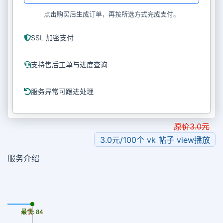
点击购买后生成订单，再按所选方式完成支付。
SSL 加密支付
支持售后工单与进度查询
服务异常可跟进处理
原价
3.0
元
3.0元/100个 vk 帖子 view播放
服务介绍
最慢: 84
最快: 84