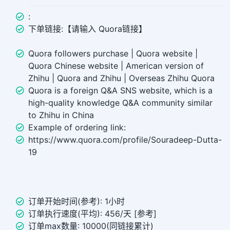
:
下单链接:【请输入 Quora链接】
Quora followers purchase | Quora website |
Quora Chinese website | American version of
Zhihu | Quora and Zhihu | Overseas Zhihu Quora
Quora is a foreign Q&A SNS website, which is a
high-quality knowledge Q&A community similar
to Zhihu in China
Example of ordering link:
https://www.quora.com/profile/Souradeep-Dutta-
19
订单开始时间(参考): 1小时
订单执行速度(平均): 456/天 [参考]
订单max数量: 10000(同链接累计)