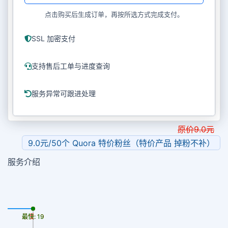
点击购买后生成订单，再按所选方式完成支付。
SSL 加密支付
支持售后工单与进度查询
服务异常可跟进处理
原价
9.0
元
9.0元/50个 Quora 特价粉丝（特价产品 掉粉不补）
服务介绍
最慢: 19
最快: 19