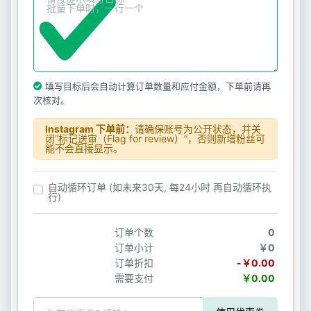
填写目标后会自动计算订单数量和应付金额，下单前请再
次核对。
Instagram 下单前：
请确保账号为公开状态，并关
闭“标记送审（Flag for review）”，否则新增粉丝可
能不会直接显示。
自动循环订单 (如未来30天, 每24小时 再自动循环执
行)
订单个数
0
订单小计
￥0
订单折扣
-￥0.00
需要支付
￥0.00