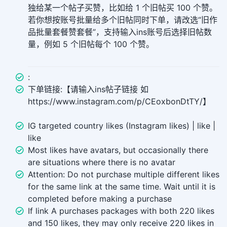
独给某一个帖子买赞，比如给 1 个旧帖买 100 个赞。
若你想按账号批量给多个旧帖同时下单，请改选“旧作
品批量套餐赞套餐”，支持输入ins账号后选择旧帖数
量，例如 5 个旧帖每个 100 个赞。
:
下单链接:【请输入ins帖子链接 如
https://www.instagram.com/p/CEoxbonDtTY/】
IG targeted country likes (Instagram likes) | like |
like
Most likes have avatars, but occasionally there
are situations where there is no avatar
Attention: Do not purchase multiple different likes
for the same link at the same time. Wait until it is
completed before making a purchase
If link A purchases packages with both 220 likes
and 150 likes, they may only receive 220 likes in