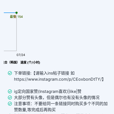
最慢: 154
最快: 154
07/24
光组合（韩国） 速度 (个/小时)
下单链接:【请输入ins帖子链接 如
https://www.instagram.com/p/CEoxbonDtTY/】
ig定向国家赞(Instagram喜欢)|like|赞
大部分赞有头像，但是偶尔也有没有头像的情况
注意事项：不要给同一条链接同时购买多个不同的加
赞数量,等完成后再购买