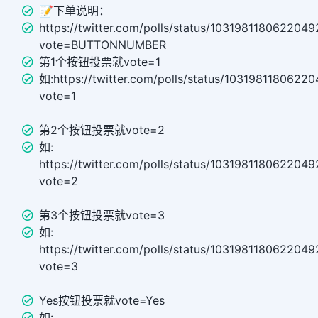
📝下单说明：
https://twitter.com/polls/status/1031981180622049
vote=BUTTONNUMBER
第1个按钮投票就vote=1
如:https://twitter.com/polls/status/1031981180622
vote=1
第2个按钮投票就vote=2
如:
https://twitter.com/polls/status/1031981180622049
vote=2
第3个按钮投票就vote=3
如:
https://twitter.com/polls/status/1031981180622049
vote=3
Yes按钮投票就vote=Yes
如: