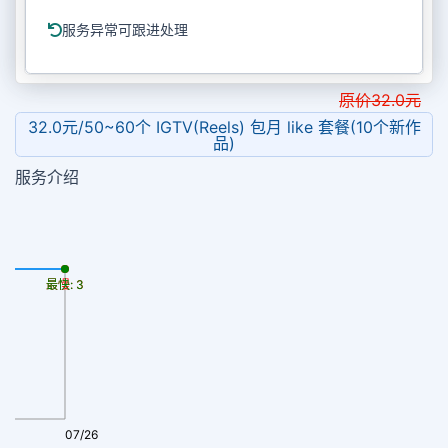
服务异常可跟进处理
原价
32.0
元
32.0元/50~60个 IGTV(Reels) 包月 like 套餐(10个新作
品)
服务介绍
最慢: 3
最快: 3
07/26