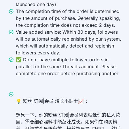
launched one day)
The completion time of the order is determined
by the amount of purchase. Generally speaking,
the completion time does not exceed 2 days.
Value added service: Within 30 days, followers
will be automatically replenished by our system,
which will automatically detect and replenish
followers every day.
✅ Do not have multiple follower orders in
parallel for the same Threads account. Please
complete one order before purchasing another
💡 粉丝|订阅|会员 增长小贴士📈 ：
想象一下，你的粉丝|订阅|会员列表就像你的私人花
园，需要细心照料才能茁壮成长。如果你在购买粉
丝、订阅或会员服务前，粉丝数量是【158】，然后